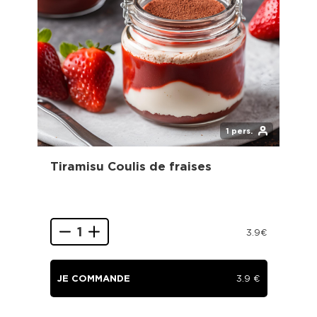
Mon
.
1 pers.
Tiramisu Coulis de fraises
Pa
ve
1
3.9
€
3.9
€
9
€
JE COMMANDE
3.9
€
J