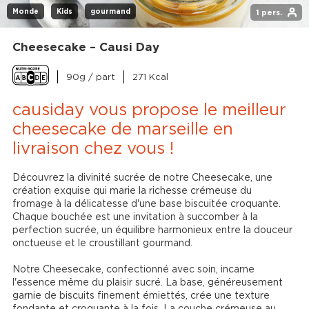
Monde
Kids
gourmand
1 pers.
Cheesecake – Causi Day
90g / part
271 Kcal
causiday vous propose le meilleur 
cheesecake de marseille en 
livraison chez vous !
Découvrez la divinité sucrée de notre Cheesecake, une 
création exquise qui marie la richesse crémeuse du 
fromage à la délicatesse d'une base biscuitée croquante. 
Chaque bouchée est une invitation à succomber à la 
perfection sucrée, un équilibre harmonieux entre la douceur 
onctueuse et le croustillant gourmand.

Notre Cheesecake, confectionné avec soin, incarne 
l'essence même du plaisir sucré. La base, généreusement 
garnie de biscuits finement émiettés, crée une texture 
fondante et croquante à la fois. La couche crémeuse au 