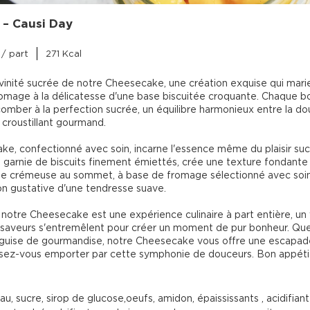
– Causi Day
/ part
271 Kcal
vinité sucrée de notre Cheesecake, une création exquise qui marie
mage à la délicatesse d'une base biscuitée croquante. Chaque b
ccomber à la perfection sucrée, un équilibre harmonieux entre la do
croustillant gourmand.

e, confectionné avec soin, incarne l'essence même du plaisir sucr
arnie de biscuits finement émiettés, crée une texture fondante 
che crémeuse au sommet, à base de fromage sélectionné avec soi
n gustative d'une tendresse suave.

notre Cheesecake est une expérience culinaire à part entière, un
s saveurs s'entremêlent pour créer un moment de pur bonheur. Que 
 guise de gourmandise, notre Cheesecake vous offre une escapad
issez-vous emporter par cette symphonie de douceurs. Bon appétit
au, sucre, sirop de glucose,oeufs, amidon, épaississants , acidifiant