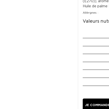
(E270)), arôme 
Huile de palme 
Allèrgnes :
Valeurs nutr
JE COMMAND