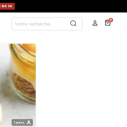
 84 14
0
1 pers.