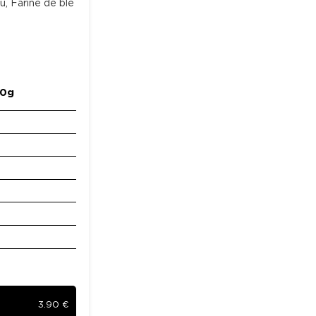
u, Farine de blé
00g
3.90
€