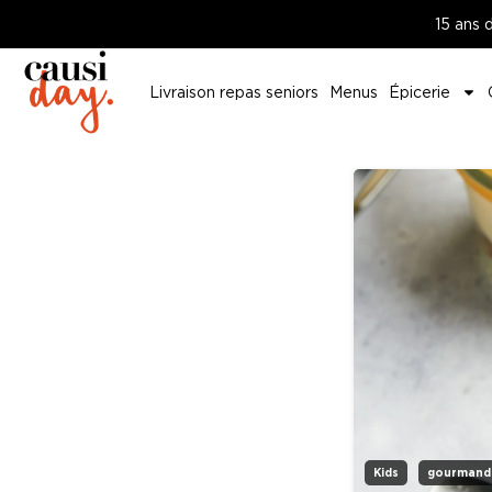
15 ans 
Livraison repas seniors
Menus
Épicerie
Kids
gourmand