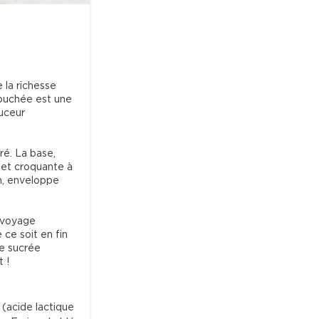
 la richesse 
ouchée est une 
uceur 
é. La base, 
et croquante à 
n, enveloppe 
 voyage 
ce soit en fin 
e sucrée 
 !
 (acide lactique