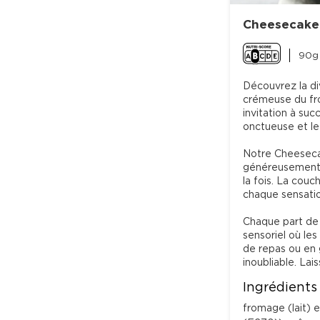
Cheesecake 
90g 
Découvrez la di
crémeuse du fro
invitation à su
onctueuse et le 
Notre Cheesecak
généreusement g
la fois. La cou
chaque sensatio
Chaque part de 
sensoriel où le
de repas ou en
inoubliable. La
Ingrédients
fromage (lait) e