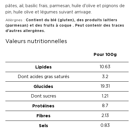
pâtes, ail, basilic frais, parmesan, huile d'olive et pignons de
pin, huile olive et légumes suivant arrivage.
Allèrgnes :
Contient du blé (gluten), des produits laitiers
(parmesan) et des fruits à coque . Peut contenir des traces
d'autres allergènes.
Valeurs nutritionnelles
Pour 100g
Lipides
10.63
Dont acides gras saturés
3.2
Glucides
19.31
Dont sucres
1.21
Protéines
8.7
Fibres
2.13
Sels
0.83