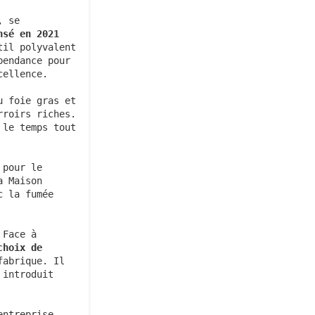
 se 
nsé en 2021
il polyvalent 
endance pour 
ellence.

 foie gras et 
roirs riches. 
le temps tout 
pour le 
 Maison 
c la fumée 
Face à 
choix de 
abrique. Il 
introduit 
ntreprise 