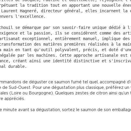
rpétuant la tradition tout en apportant une nouvelle éner
 Laurent Hagneré, directeur général, elles incarnent la c
envers l'excellence.

thouil se démarque par son savoir-faire unique dédié à l'
exigence et la passion, ils se considèrent comme des arti
artisanat exceptionnel, entièrement manuel, implique des 
transformation des matières premières réalisées à la main
a main en tant qu'outil polyvalent, précis, et doté d'une
négalée par les machines. Cette approche artisanale est r
ance, créant ainsi une identité distinctive et s'inscriva
nal durable.
mmandons de déguster ce saumon fumé tel quel, accompagné d’u
 de Sud-Ouest. Pour une dégustation plus classique, préférez un v
ales (Loire ou Bourgogne). Quelques zestes de citron ainsi qu’un 
e appréciés.

e minute avant sa dégustation, sortez le saumon de son emballag