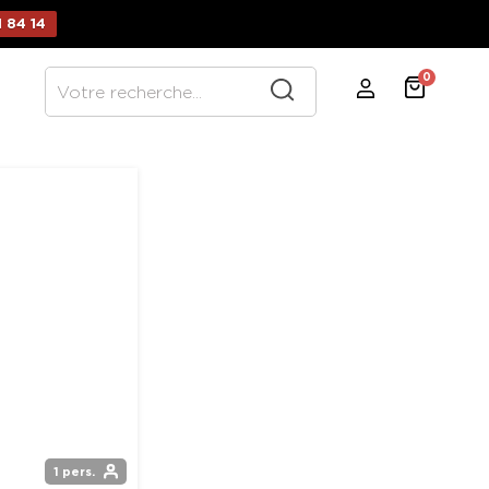
 84 14
0
1 pers.