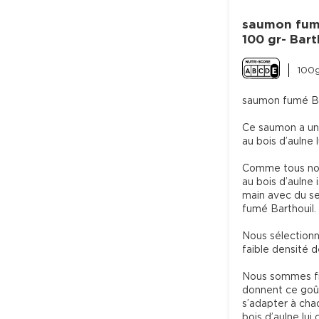
saumon fumé
100 gr- Bart
100g
saumon fumé Bio
Ce saumon a une
au bois d’aulne 
Comme tous nos 
au bois d’aulne 
main avec du se
fumé Barthouil.

Nous sélectionno
faible densité 
Nous sommes fie
donnent ce goût
s’adapter à cha