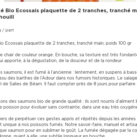
 Bio Ecossais plaquette de 2 tranches, tranché m
houill
 / part
 Ecossais plaquette de 2 tranches, tranché main, poids 100 gr
 chair de couleur orange. En bouche, sa texture est très fondan
lui apporte, à la dégustation, de la douceur et de la rondeur

saumons, il est fumé à l’ancienne : lentement, en suspens à bass
issu des barthes de l’Adour dans nos fumoirs historiques. Le salage 
l de Salies de Béarn. Il faut compter près de 8 jours pour parfair
ns des saumons bio de grande qualité : ils sont nourris d’aliment 
de poisson pour évoluer sans contrainte, dans une eau très oxygéné
rs de perpétuer ces gestes appris et répétés depuis les années 1
 unique à nos poissons fumés. Notre savoir-faire, manuel et artis
que saumon pour en sublimer le goût. La fumée dégagée par la c