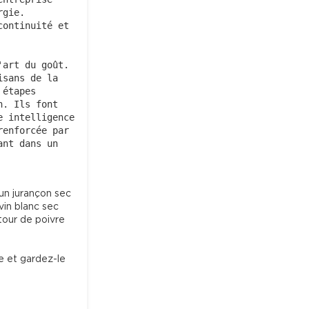
gie. 
ontinuité et 
art du goût. 
sans de la 
étapes 
. Ils font 
 intelligence 
enforcée par 
nt dans un 
n jurançon sec 
in blanc sec 
tour de poivre 
e et gardez-le 