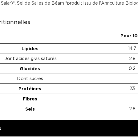
alar)*, Sel de Salies de Béarn *produit issu de l'Agriculture Biolo
itionnelles
Pour 1
Lipides
14.7
Dont acides gras saturés
2.8
Glucides
0.2
Dont sucres
Protéines
23
Fibres
Sels
2.8
E