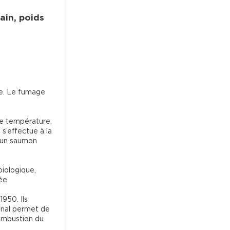
ain, poids
te. Le fumage 
e température, 
s’effectue à la 
e un saumon 
biologique, 
e.

950. Ils 
anal permet de 
ombustion du 