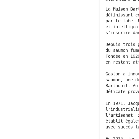
La 
Maison Bar
définissant c
par le label 
et intelligen
s'inscrire da
Depuis trois 
du saumon fum
Fondée en 192
en restant at
Gaston a inno
saumon, une d
Barthouil. Au
délicate prov
En 1971, Jacq
l'industriali
l'artisanat,
 
établit égale
avec succès l
En 2015, les 