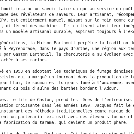
thouil
 incarne un savoir-faire unique au service du goût,
omme des révélateurs de saveurs. Leur artisanat, 
récompe
EPV, est entièrement manuel, misant sur la main comme out
t, différent des machines. Ils cultivent ainsi leur indép
ns un modèle artisanal durable, aspirant toujours à l'exc
générations, la Maison Barthouil perpétue la tradition du
é à Peyrehorade, dans le pays d'Orthe, une région aux ter
9 par Gaston Barthouil, la charcuterie a su évoluer avec 
tachée à ses racines.

vé en 1958 en adoptant les techniques de fumage danoises 
écision qui a marqué un tournant dans la production de la
jourd'hui, le saumon est toujours 
fumé à l'ancienne
, ave
enant du bois d'aulne des barthes bordant l'Adour.

ues, le fils de Gaston, prend les rênes de l'entreprise. 
sation croissante dans les années 1990, Jacques fait
 le 
instaurant des méthodes traditionnelles comme marque de f
ment un partenariat exclusif avec des éleveurs locaux et 
a fabrication du tarama, qui devient un produit-phare.

filles de Jacques, Pauline et Guillemette, rejoignent l'e