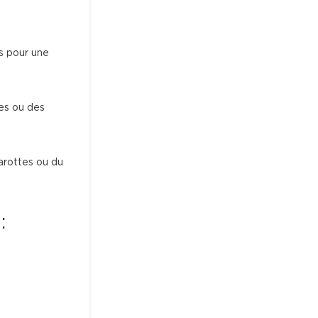
s pour une 
es ou des 
arottes ou du 
: