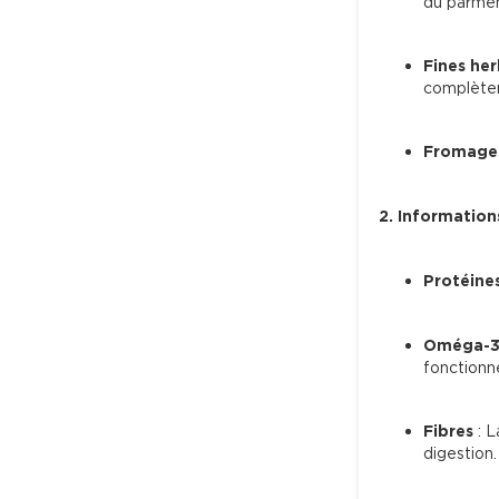
du parmen
Fines he
complèten
Fromage
2. Informations
Protéine
Oméga-
fonctionn
Fibres
 : 
digestion.