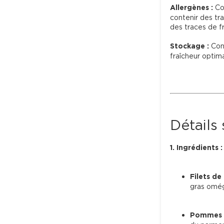
Allergènes :
 Co
contenir des tra
des traces de fr
Stockage :
 Con
fraîcheur optima
Détails
1. Ingrédients :
Filets de
gras omég
Pommes 