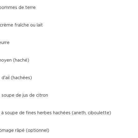
pommes de terre
crème fraîche ou lait
eurre
moyen (haché)
 d'ail (hachées)
 à soupe de jus de citron
es à soupe de fines herbes hachées (aneth, ciboulette)
omage râpé (optionnel)