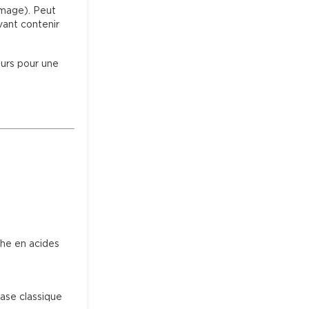
omage). Peut 
vant contenir 
urs pour une 
che en acides 
base classique 