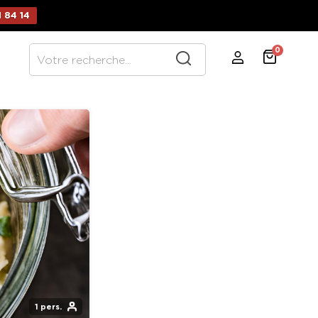
 84 14
0
1 pers.