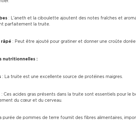
tier.
rbes
 : L'aneth et la ciboulette ajoutent des notes fraîches et arom
t parfaitement la truite.
 râpé
 : Peut être ajouté pour gratiner et donner une croûte dorée 
 nutritionnelles :
s
 : La truite est une excellente source de protéines maigres.
3
 : Ces acides gras présents dans la truite sont essentiels pour le b
ement du cœur et du cerveau.
La purée de pommes de terre fournit des fibres alimentaires, impor