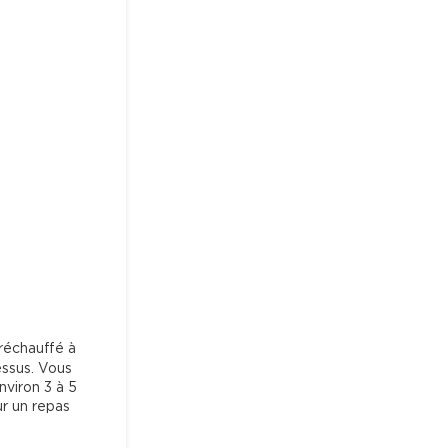
réchauffé à 
essus. Vous 
viron 3 à 5 
r un repas 