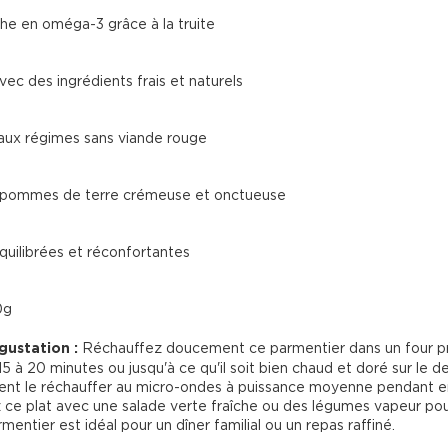
che en oméga-3 grâce à la truite
ec des ingrédients frais et naturels
aux régimes sans viande rouge
 pommes de terre crémeuse et onctueuse
quilibrées et réconfortantes
g

gustation :
 Réchauffez doucement ce parmentier dans un four p
 à 20 minutes ou jusqu'à ce qu'il soit bien chaud et doré sur le d
nt le réchauffer au micro-ondes à puissance moyenne pendant en
 ce plat avec une salade verte fraîche ou des légumes vapeur pou
rmentier est idéal pour un dîner familial ou un repas raffiné.
