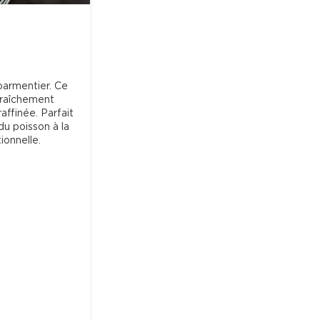
parmentier. Ce 
raîchement 
ffinée. Parfait 
du poisson à la 
onnelle.
