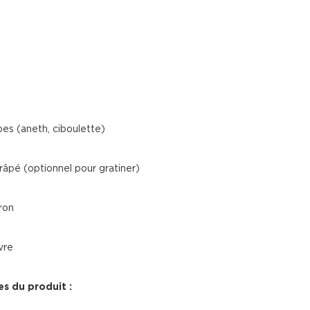
bes (aneth, ciboulette)
âpé (optionnel pour gratiner)
ron
vre
es du produit :