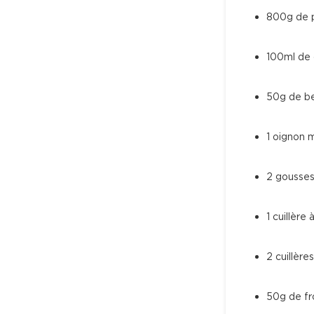
800g de 
100ml de 
50g de b
1 oignon 
2 gousses
1 cuillère
2 cuillèr
50g de fr