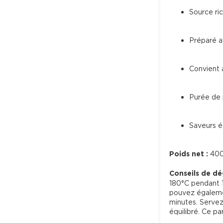
Source ri
Préparé av
Convient 
Purée de
Saveurs é
Poids net :
 400
Conseils de dé
180°C pendant 15
pouvez égaleme
minutes. Servez
équilibré. Ce pa