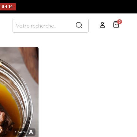
 84 14
0
1 pers.