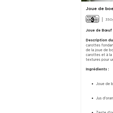
Joue de boeu
350g
Joue de Bœuf C
Description du
carottes fondan
de la joue de b
carottes et à l
textures pour un
Ingrédients :
Joue de 
Jus d'oran
Zeste d'o