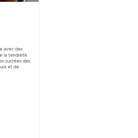
ie avec des 
e la tendreté 
es sucrées des 
urs et de 