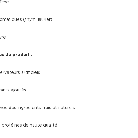
îche
omatiques (thym, laurier)
vre
es du produit :
rvateurs artificiels
rants ajoutés
ec des ingrédients frais et naturels
 protéines de haute qualité