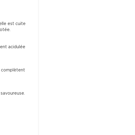
lle est cuite 
jotée.
ent acidulée 
i complètent 
 savoureuse.