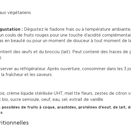
aux végétariens
gustation :
 Dégustez le fiadone frais ou à température ambiante,
 coulis de fruits rouges pour une touche d'acidité complémentair
as en beauté ou pour un moment de douceur à tout moment de la 
ntient des œufs et du brocciu (lait). Peut contenir des traces de gl
.

server au réfrigérateur. Après ouverture, consommer dans les 3 jo
la fraîcheur et les saveurs.
s, crème liquide stérilisée UHT, miel tte fleurs, zestes de citron v
 bio, sucre semoule, oeuf, eau, sel, extrait de vanillle
 possibles de fruits à coque, arachides, protéines d'eouf, de lait, d
es
itionnelles