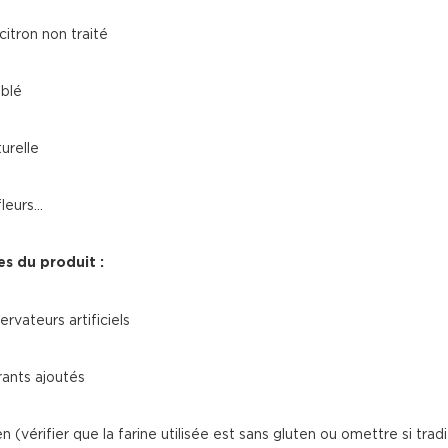
itron non traité
 blé
turelle
leurs...
es du produit :
rvateurs artificiels
rants ajoutés
n (vérifier que la farine utilisée est sans gluten ou omettre si tradi