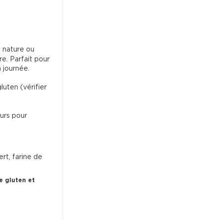
 nature ou 
e. Parfait pour 
journée.

uten (vérifier 
urs pour 
ert, farine de
e gluten et