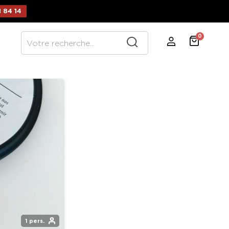
 84 14
0
1 pers.