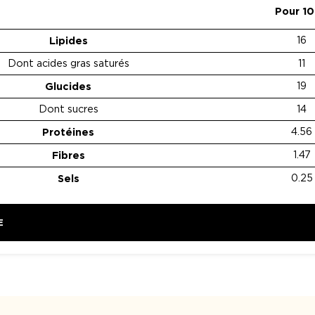
Pour 1
Lipides
16
Dont acides gras saturés
11
Glucides
19
Dont sucres
14
Protéines
4.56
Fibres
1.47
Sels
0.25
E