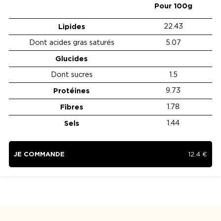
Pour 100g
Lipides
22.43
Dont acides gras saturés
5.07
Glucides
Dont sucres
1.5
Protéines
9.73
Fibres
1.78
Sels
1.44
JE COMMANDE
12.4
€