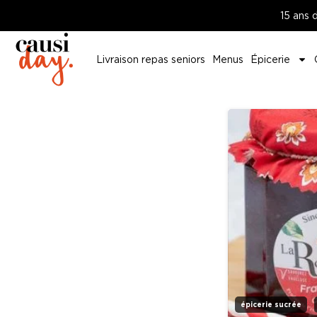
15 ans 
Livraison repas seniors
Menus
Épicerie
épicerie sucrée