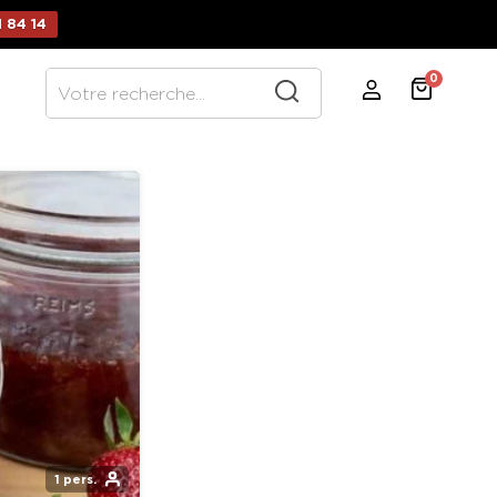
 84 14
0
1 pers.