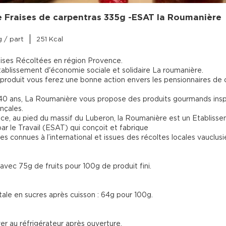
e Fraises de carpentras 335g -ESAT la Roumanière
 / part
251 Kcal
aises Récoltées en région Provence.

tablissement d'économie sociale et solidaire La roumanière.

produit vous ferez une bonne action envers les pensionnaires de 
40 ans, La Roumanière vous propose des produits gourmands insp
nçales.

ce, au pied du massif du Luberon, la Roumanière est un Etablisse
ar le Travail (ESAT) qui conçoit et fabrique

avec 75g de fruits pour 100g de produit fini.
tale en sucres après cuisson : 64g pour 100g.
er au réfrigérateur après ouverture.