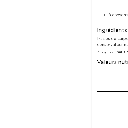
à consom
Ingrédients
fraises de carp
conservateur na
Allèrgnes :
peut 
Valeurs nutr