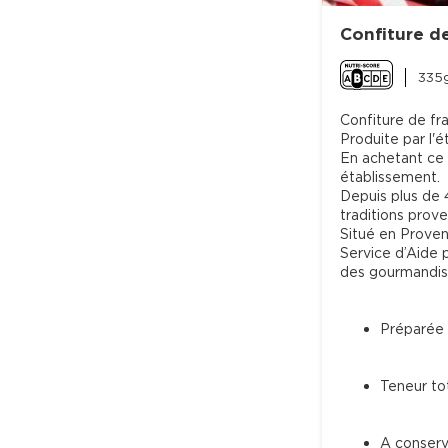
Confiture d
335g
Confiture de fr
Produite par l'é
En achetant ce 
établissement.

Depuis plus de 
traditions prove
Situé en Proven
Service d’Aide p
Préparée 
Teneur to
A conserv