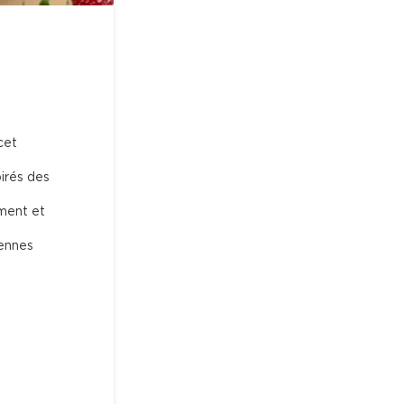
cet 
irés des 
ment et 