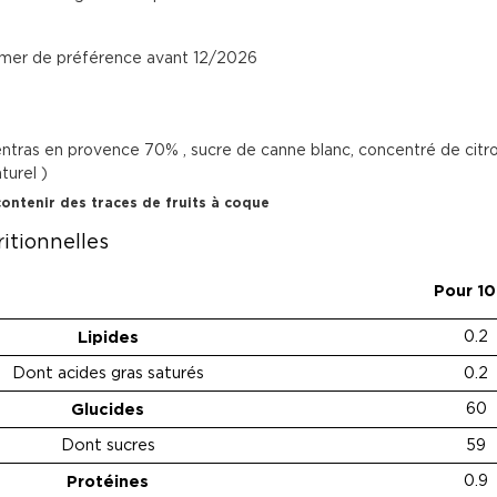
mer de préférence avant 12/2026
entras en provence 70% , sucre de canne blanc, concentré de citro
turel )
contenir des traces de fruits à coque
itionnelles
Pour 1
Lipides
0.2
Dont acides gras saturés
0.2
Glucides
60
Dont sucres
59
Protéines
0.9